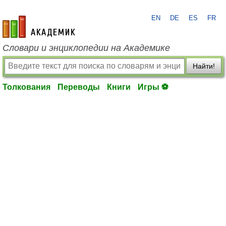
EN
DE
ES
FR
academic.ru
Словари и энциклопедии на Академике
Найти!
Толкования
Переводы
Книги
Игры ⚽