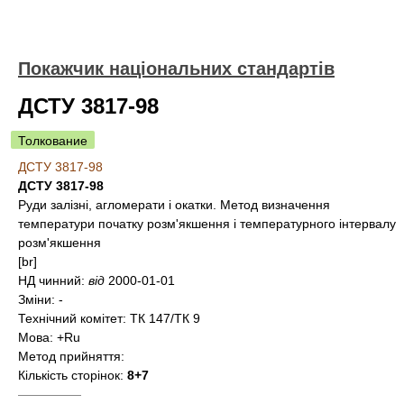
Покажчик національних стандартів
ДСТУ 3817-98
Толкование
ДСТУ 3817-98
ДСТУ 3817-98
Руди залізні, агломерати і окатки. Метод визначення
температури початку розм'якшення і температурного інтервалу
розм'якшення
[br]
НД чинний:
від
2000-01-01
Зміни:
-
Технічний комітет:
ТК 147/ТК 9
Мова:
+Ru
Метод прийняття:
Кількість сторінок:
8+7
—————