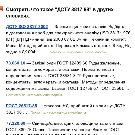
Смотреть что такое "ДСТУ 3817-98" в других
словарях:
ДСТУ ISO 3817-2002
— Зливки з цинкових сплавів. Відбір та
підготовлення проб для спектрального аналізу (ISO 3817:1976,
IDT) [br] НД чинний: від 2003 07 01 Зміни: Технічний комітет:
Мова: Метод прийняття: Переклад Кількість сторінок: 8 Код НД
згідно з ДК 004:… …
Покажчик національних стандартів
73.060.10
— Залізні руди ГОСТ 12409 66 Руды железные,
концентраты, агломераты и окатыши. Норма точности
определения массы ГОСТ 23581.8 79 Руды железные,
концентраты, агломераты и окатыши. Методы определения
содержания мышьяка. Взамен ГОСТ 12756 67 ГОСТ 23581 …
Покажчик національних стандартів
ГОСТ 26517-85
— скасован НД, прийнятий на заміну: ДСТУ
3817 98 …
Покажчик національних стандартів
77.120.60
— Свинець/оливо, цинк, олово/цина та їх сплави
ГОСТ 860 75 Олово. Технические условия. Взамен ГОСТ